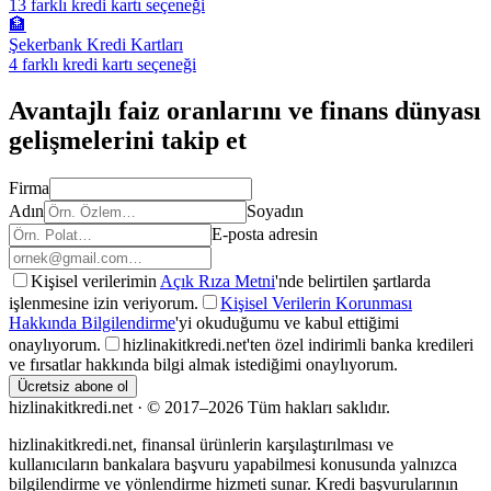
13 farklı kredi kartı seçeneği
🏦
Şekerbank
Kredi Kartları
4 farklı kredi kartı seçeneği
Avantajlı faiz oranlarını ve finans dünyası
gelişmelerini takip et
Firma
Adın
Soyadın
E-posta adresin
Kişisel verilerimin
Açık Rıza Metni
'nde belirtilen şartlarda
işlenmesine izin veriyorum.
Kişisel Verilerin Korunması
Hakkında Bilgilendirme
'yi okuduğumu ve kabul ettiğimi
onaylıyorum.
hizlinakitkredi.net'ten özel indirimli banka kredileri
ve fırsatlar hakkında bilgi almak istediğimi onaylıyorum.
Ücretsiz abone ol
hizlinakit
kredi
.net · ©
2017–2026
Tüm hakları saklıdır.
hizlinakitkredi.net, finansal ürünlerin karşılaştırılması ve
kullanıcıların bankalara başvuru yapabilmesi konusunda yalnızca
bilgilendirme ve yönlendirme hizmeti sunar. Kredi başvurularının