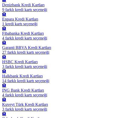
🏦
Denizbank
Kredi Kartları
9 farklı kredi kartı seçeneği
🏦
Enpara
Kredi Kartları
1 kredi kartı seçeneği
🏦
Fibabanka
Kredi Kartları
4 farklı kredi kartı seçeneği
🏦
Garanti BBVA
Kredi Kartları
27 farklı kredi kartı seçeneği
🏦
HSBC
Kredi Kartları
3 farklı kredi kartı seçeneği
🏦
Halkbank
Kredi Kartları
14 farklı kredi kartı seçeneği
🏦
ING Bank
Kredi Kartları
4 farklı kredi kartı seçeneği
🏦
Kuveyt Türk
Kredi Kartları
3 farklı kredi kartı seçeneği
🏦