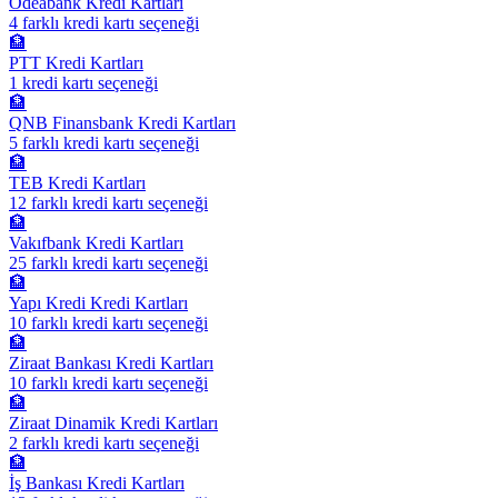
Odeabank
Kredi Kartları
4 farklı kredi kartı seçeneği
🏦
PTT
Kredi Kartları
1 kredi kartı seçeneği
🏦
QNB Finansbank
Kredi Kartları
5 farklı kredi kartı seçeneği
🏦
TEB
Kredi Kartları
12 farklı kredi kartı seçeneği
🏦
Vakıfbank
Kredi Kartları
25 farklı kredi kartı seçeneği
🏦
Yapı Kredi
Kredi Kartları
10 farklı kredi kartı seçeneği
🏦
Ziraat Bankası
Kredi Kartları
10 farklı kredi kartı seçeneği
🏦
Ziraat Dinamik
Kredi Kartları
2 farklı kredi kartı seçeneği
🏦
İş Bankası
Kredi Kartları