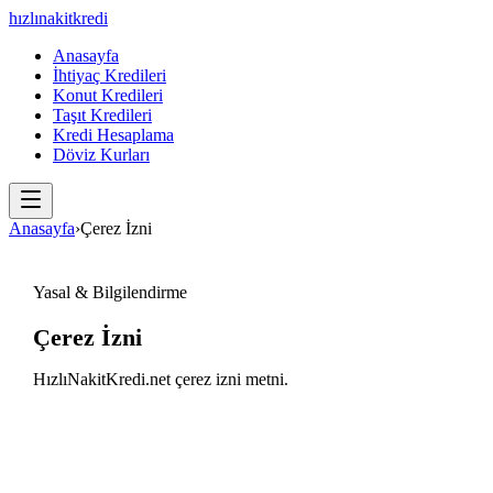
hızlı
nakit
kredi
Anasayfa
İhtiyaç Kredileri
Konut Kredileri
Taşıt Kredileri
Kredi Hesaplama
Döviz Kurları
Anasayfa
›
Çerez İzni
Yasal & Bilgilendirme
Çerez İzni
HızlıNakitKredi.net çerez izni metni.