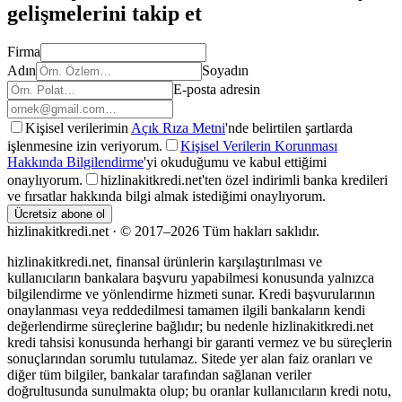
gelişmelerini takip et
Firma
Adın
Soyadın
E-posta adresin
Kişisel verilerimin
Açık Rıza Metni
'nde belirtilen şartlarda
işlenmesine izin veriyorum.
Kişisel Verilerin Korunması
Hakkında Bilgilendirme
'yi okuduğumu ve kabul ettiğimi
onaylıyorum.
hizlinakitkredi.net'ten özel indirimli banka kredileri
ve fırsatlar hakkında bilgi almak istediğimi onaylıyorum.
Ücretsiz abone ol
hizlinakit
kredi
.net · ©
2017–2026
Tüm hakları saklıdır.
hizlinakitkredi.net, finansal ürünlerin karşılaştırılması ve
kullanıcıların bankalara başvuru yapabilmesi konusunda yalnızca
bilgilendirme ve yönlendirme hizmeti sunar. Kredi başvurularının
onaylanması veya reddedilmesi tamamen ilgili bankaların kendi
değerlendirme süreçlerine bağlıdır; bu nedenle hizlinakitkredi.net
kredi tahsisi konusunda herhangi bir garanti vermez ve bu süreçlerin
sonuçlarından sorumlu tutulamaz. Sitede yer alan faiz oranları ve
diğer tüm bilgiler, bankalar tarafından sağlanan veriler
doğrultusunda sunulmakta olup; bu oranlar kullanıcıların kredi notu,